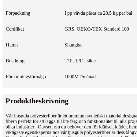
Förpackning
I pp vävda påsar ca 28,5 kg per bal
Certifikat
GRS, OEKO-TEX Standard 100
Hamn
Shanghai
Betalning
T/T , L/C i sikte
Försörjningsförmåga
1000MT/månad
Produktbeskrivning
Vår ljusgula polyesterfiber är ett premium syntetiskt material designat
fibern perfekt för att lägga till lite färg och funktionalitet till alla
olika industrier . Oavsett om du behöver den för klädsel, kläder, he
viktigaste egenskaperna hos vår ljusgula polyesterfiber är dess långva