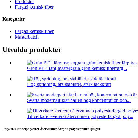
Produkter
Färgad kemisk fiber
Kategorier
Färgad kemisk fiber
Masterbatch
Utvalda produkter
Grön PET-färg mastergrain grön kemisk fiberfärg...
Hög spridning, bra stabilitet, stark täckkraft
Svarta moderpartiklar har en hög koncentration och...
Tillverkare levererar återvunnen polyesterfärgad poly...
Polyester stapelpolyester återvunnen färgad polyestersilke ljusgul