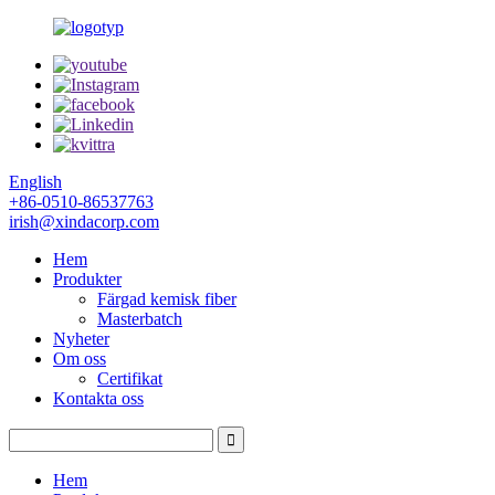
English
+86-0510-86537763
irish@xindacorp.com
Hem
Produkter
Färgad kemisk fiber
Masterbatch
Nyheter
Om oss
Certifikat
Kontakta oss
Hem