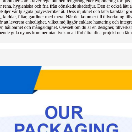
m produkter som kräver regelbunden rengöring eller exponering för ljus. U
lir rena, hygieniska och fria från oönskade skadedjur. Den är också lätt 
kiljer vår ljusgula polyesterfiber åt. Dess mjukhet och lätta karaktär 
uddar, filtar, gardiner med mera. När det kommer till tillverkning tillv
ör att leverera enhetlighet, vilket möjliggör enklare hantering och integ
, hållbarhet och mångsidighet. Oavsett om du är en designer, tillverkare e
ående gula nyans kommer utan tvekan att förbättra dina projekt och lämn