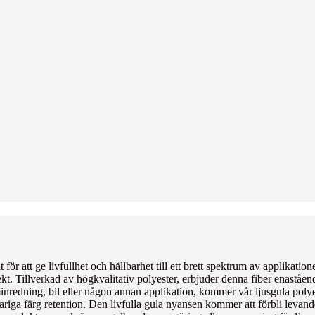
 för att ge livfullhet och hållbarhet till ett brett spektrum av applikati
 projekt. Tillverkad av högkvalitativ polyester, erbjuder denna fiber enaståe
minredning, bil eller någon annan applikation, kommer vår ljusgula polye
riga färg retention. Den livfulla gula nyansen kommer att förbli levande 