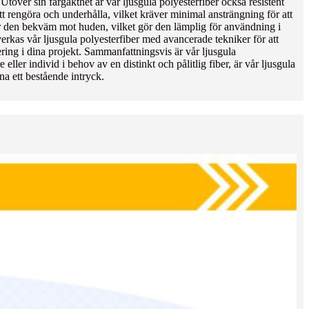
töver sin färgäkthet är vår ljusgula polyesterfiber också resistent
att rengöra och underhålla, vilket kräver minimal ansträngning för att
gör den bekväm mot huden, vilket gör den lämplig för användning i
erkas vår ljusgula polyesterfiber med avancerade tekniker för att
rering i dina projekt. Sammanfattningsvis är vår ljusgula
ller individ i behov av en distinkt och pålitlig fiber, är vår ljusgula
a ett bestående intryck.