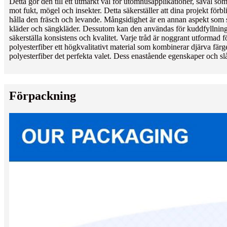
Detta gör den till ett utmärkt val för utomhusapplikationer, såväl so
mot fukt, mögel och insekter. Detta säkerställer att dina projekt förb
hålla den fräsch och levande. Mångsidighet är en annan aspekt som s
kläder och sängkläder. Dessutom kan den användas för kuddfyllning, k
säkerställa konsistens och kvalitet. Varje tråd är noggrant utformad f
polyesterfiber ett högkvalitativt material som kombinerar djärva färger
polyesterfiber det perfekta valet. Dess enastående egenskaper och sl
Förpackning