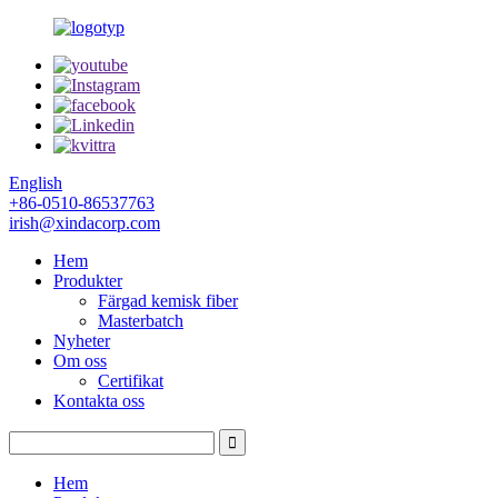
English
+86-0510-86537763
irish@xindacorp.com
Hem
Produkter
Färgad kemisk fiber
Masterbatch
Nyheter
Om oss
Certifikat
Kontakta oss
Hem