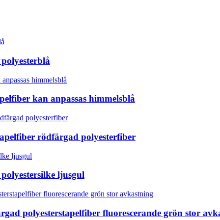
 polyesterblå
apelfiber kan anpassas himmelsblå
apelfiber rödfärgad polyesterfiber
polyestersilke ljusgul
ärgad polyesterstapelfiber fluorescerande grön stor avk