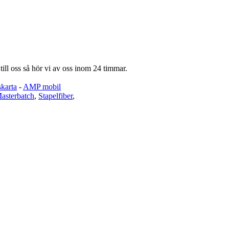
till oss så hör vi av oss inom 24 timmar.
karta
-
AMP mobil
asterbatch
,
Stapelfiber
,