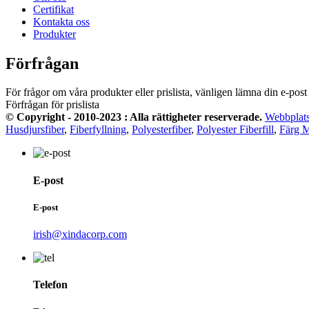
Certifikat
Kontakta oss
Produkter
Förfrågan
För frågor om våra produkter eller prislista, vänligen lämna din e-post 
Förfrågan för prislista
© Copyright - 2010-2023 : Alla rättigheter reserverade.
Webbplats
Husdjursfiber
,
Fiberfyllning
,
Polyesterfiber
,
Polyester Fiberfill
,
Färg M
E-post
E-post
irish@xindacorp.com
Telefon