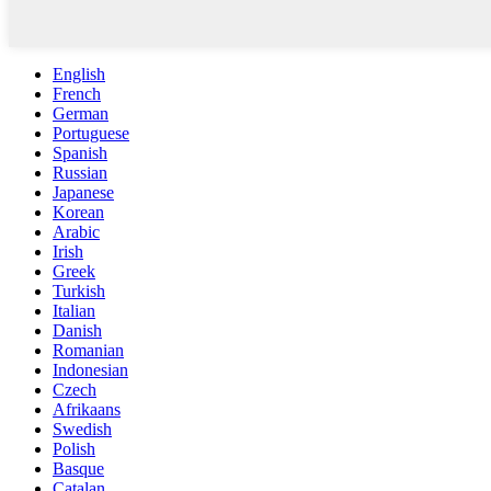
English
French
German
Portuguese
Spanish
Russian
Japanese
Korean
Arabic
Irish
Greek
Turkish
Italian
Danish
Romanian
Indonesian
Czech
Afrikaans
Swedish
Polish
Basque
Catalan