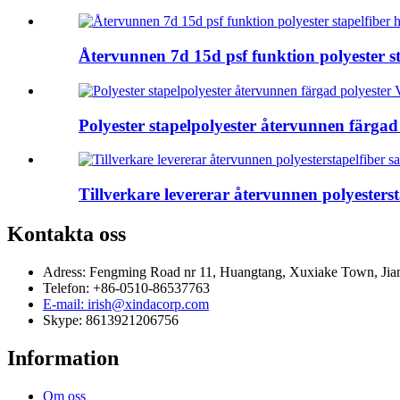
Återvunnen 7d 15d psf funktion polyester st
Polyester stapelpolyester återvunnen färgad
Tillverkare levererar återvunnen polyesterst
Kontakta oss
Adress: Fengming Road nr 11, Huangtang, Xuxiake Town, Jia
Telefon: +86-0510-86537763
E-mail: irish@xindacorp.com
Skype: 8613921206756
Information
Om oss